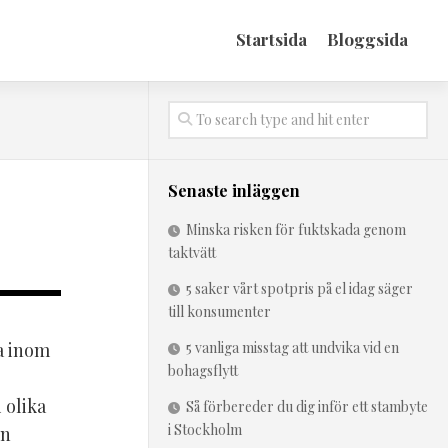
Startsida
Bloggsida
Senaste inläggen
Minska risken för fuktskada genom
taktvätt
5 saker vårt spotpris på el idag säger
till konsumenter
ta inom
5 vanliga misstag att undvika vid en
bohagsflytt
 olika
Så förbereder du dig inför ett stambyte
i Stockholm
en