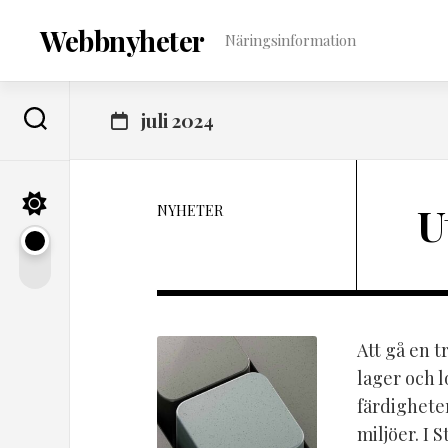
Skip
to
Webbnyheter
Näringsinformation
content
juli 2024
U
NYHETER
Att gå en t
lager och 
färdigheter
miljöer. I