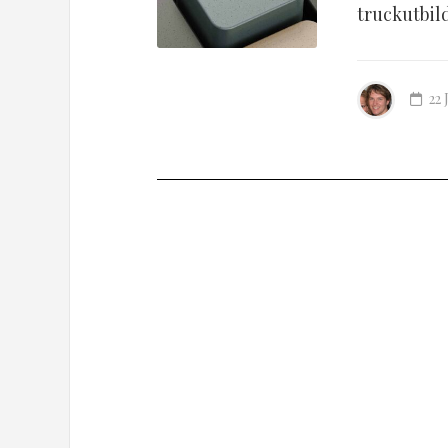
truckutbil
22 