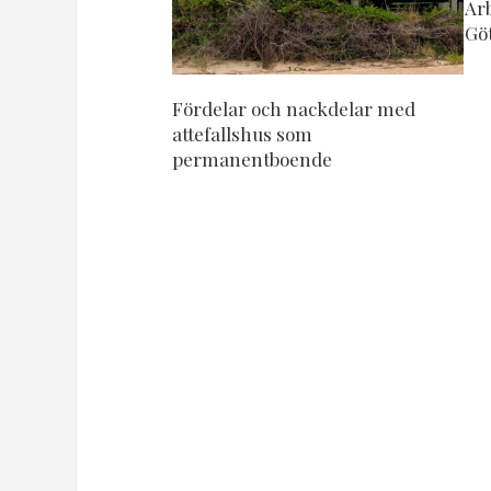
Arb
Gö
Fördelar och nackdelar med
attefallshus som
permanentboende