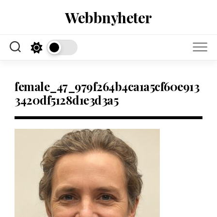
Skip
Webbnyheter
to
content
female_47_979f264b4ca1a5cf60e913
3420df5128d1e3d3a5