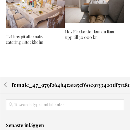
Hos Flexkontot kan du låna
Två tips på alternativ
upp till 30 000 kr
catering i Stockholm
female_47_979f264b4ca1a5cf60e9133420df5128
Senaste inläggen