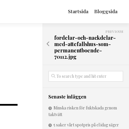
Startsida
Bloggsida
PREVIOUS
fordelar-och-nackdelar-
med-attefallshus-som-
permanentboende-
70112.jpg
Senaste inläggen
Minska risken för fuktskada genom
taktvätt
5 saker vårt spotpris på el idag säger