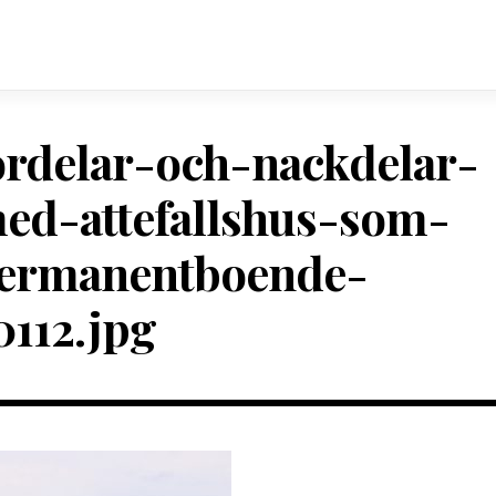
ordelar-och-nackdelar-
ed-attefallshus-som-
ermanentboende-
0112.jpg