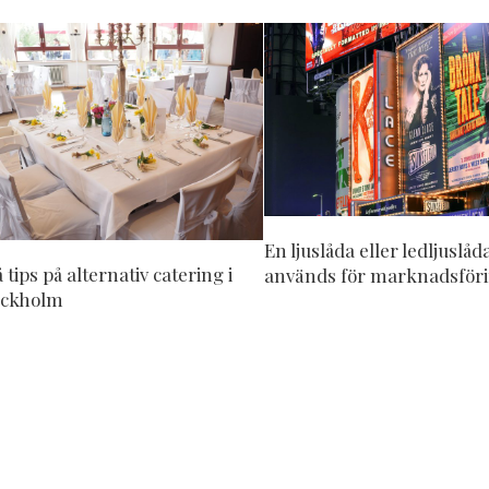
En ljuslåda eller ledljuslåd
 tips på alternativ catering i
används för marknadsför
ockholm