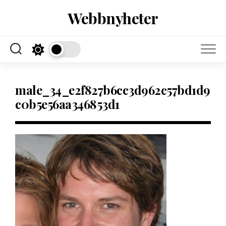
Skip
Webbnyheter
to
content
male_34_e2f827b6cc3d962c57bd1d9
c0b5e56aa346853d1