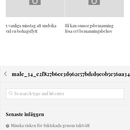
5 vanliga misstag att undvika
Så kan omsorgsbemanning
vid en bohagsflytt
lösa ert bemanningsbehov
male_34_e2f827b6cc3d962c57bd1d9c0b5e56aa34
Senaste inläggen
Minska risken för fuktskada genom taktvätt